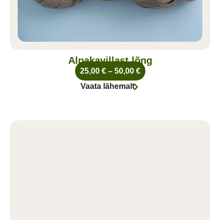
Alpakavillast lõng
25,00
€
–
50,00
€
Vaata lähemalt