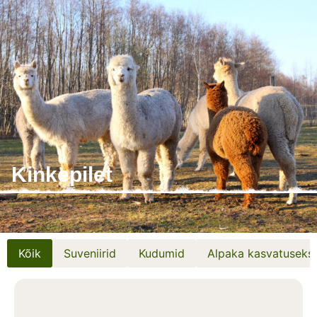
Kinkepilet
Kõik
Suveniirid
Kudumid
Alpaka kasvatuseks