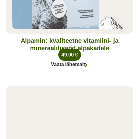
Alpamin: kvaliteetne vitamiini- ja
mineraalilisand alpakadele
49,00
€
Vaata lähemalt