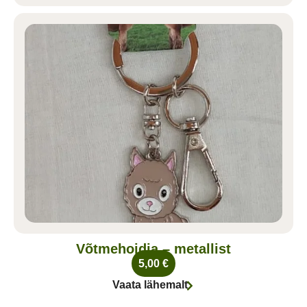
Võtmehoidja – metallist
5,00
€
Vaata lähemalt