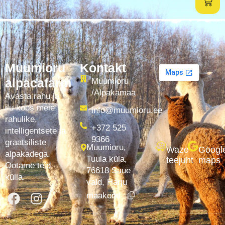
Muumioru
Kontakt
alpacafarm
Muumioru
/Alpakamaa
Avasta rahu ja
ilu koos meie
info@muumioru.ee
rahulike,
+372 525
intelligentsete ja
9366
graatsiliste
Muumioru,
Waze
Googl
alpakadega.
Tuula küla,
teejuht
maps
Ootame teid
76618 Saue
külla.
vald, Harju
maakond