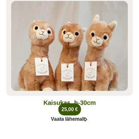
Kaisukas, h-30cm
25,00
€
Vaata lähemalt