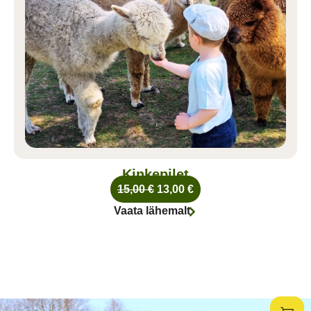
Kinkepilet
15,00
€
13,00
€
Vaata lähemalt