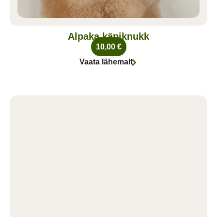
Alpaka käpiknukk
10,00
€
Vaata lähemalt