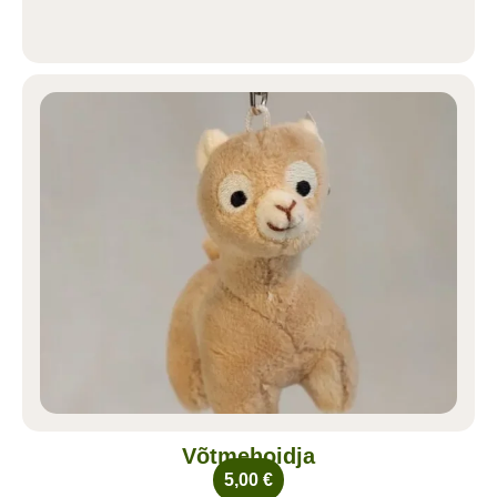
Võtmehoidja
5,00
€