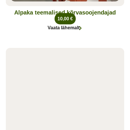
Alpaka teemalised kõrvasoojendajad
10,00
€
Vaata lähemalt